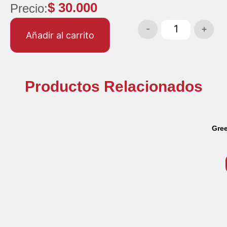
$
30.000
Precio:
-
+
Añadir al carrito
Productos Relacionados
Gree